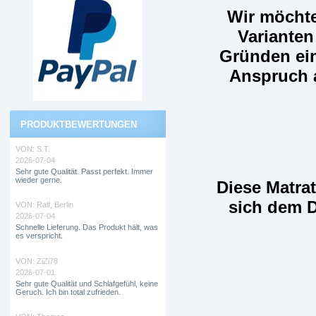
Wir möchte
Varianten
Gründen ein
Anspruch a
PRODUKTBEWERTUNGEN
VON:
S.T.
2026-07-04
Sehr gute Qualität. Passt perfekt. Immer
wieder gerne.
Diese Matra
sich dem D
VON:
Ralf, Berlin
2026-07-04
Schnelle Lieferung. Das Produkt hält, was
es verspricht.
VON:
ZiZi78
2026-07-01
Sehr gute Qualität und Schlafgefühl, keine
Geruch. Ich bin total zufrieden.