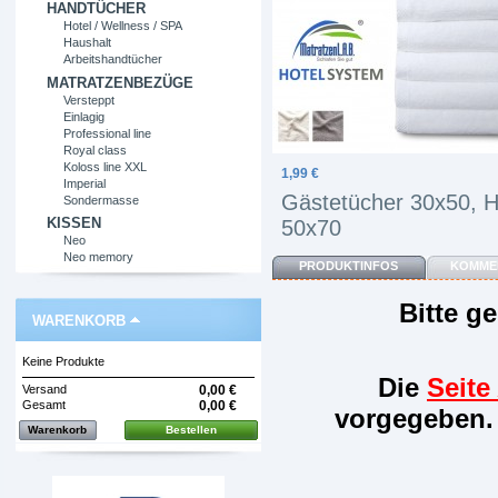
HANDTÜCHER
Hotel / Wellness / SPA
Haushalt
Arbeitshandtücher
MATRATZENBEZÜGE
Versteppt
Einlagig
Professional line
Royal class
Koloss line XXL
1,99 €
Imperial
Gästetücher 30x50, H
Sondermasse
KISSEN
50x70
Neo
Neo memory
PRODUKTINFOS
KOMMEN
Bitte g
WARENKORB
Keine Produkte
Die
Seite
Versand
0,00 €
Gesamt
0,00 €
vorgegeben. 
Warenkorb
Bestellen