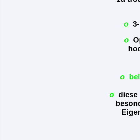
o
3-
o
O
hoc
o
be
o
diese 
besond
Eige