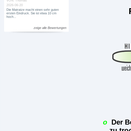
VON:
Thomas
2026-06-20
Ra
Die Matratze macht einen sehr guten
ersten Eindruck. Sie ist etwa 10 cm
hoch...
zeige alle Bewertungen
o
Der Be
zu tr