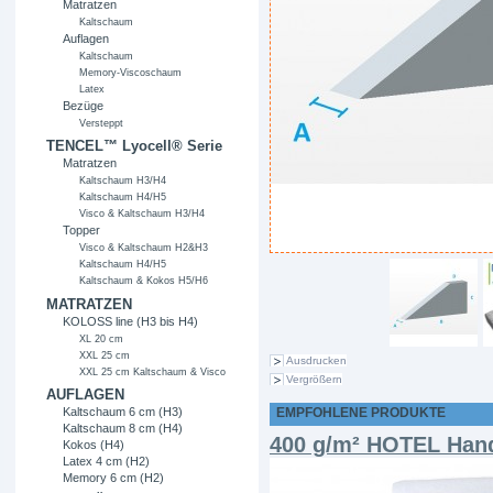
Matratzen
Kaltschaum
Auflagen
Kaltschaum
Memory-Viscoschaum
Latex
Bezüge
Versteppt
TENCEL™ Lyocell® Serie
Matratzen
Kaltschaum H3/H4
Kaltschaum H4/H5
Visco & Kaltschaum H3/H4
Topper
Visco & Kaltschaum H2&H3
Kaltschaum H4/H5
Kaltschaum & Kokos H5/H6
MATRATZEN
KOLOSS line (H3 bis H4)
XL 20 cm
XXL 25 cm
Ausdrucken
XXL 25 cm Kaltschaum & Visco
Vergrößern
AUFLAGEN
EMPFOHLENE PRODUKTE
Kaltschaum 6 cm (H3)
Kaltschaum 8 cm (H4)
400 g/m² HOTEL Han
Kokos (H4)
Latex 4 cm (H2)
Memory 6 cm (H2)