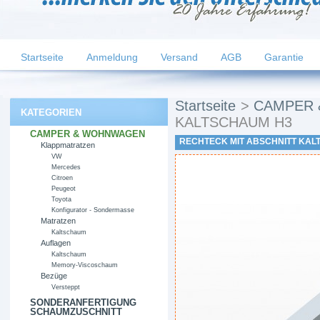
Startseite
Anmeldung
Versand
AGB
Garantie
Startseite
>
CAMPER
KATEGORIEN
KALTSCHAUM H3
CAMPER & WOHNWAGEN
RECHTECK MIT ABSCHNITT KAL
Klappmatratzen
VW
Mercedes
Citroen
Peugeot
Toyota
Konfigurator - Sondermasse
Matratzen
Kaltschaum
Auflagen
Kaltschaum
Memory-Viscoschaum
Bezüge
Versteppt
SONDERANFERTIGUNG
SCHAUMZUSCHNITT