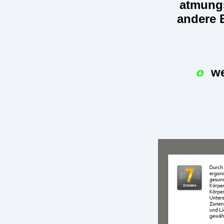
atmungs
andere 
o
wei